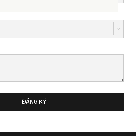
u
ĐĂNG KÝ