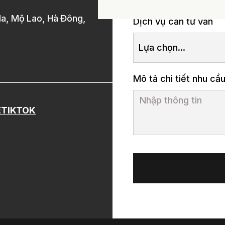
la, Mộ Lao, Hà Đông,
Dịch vụ cần tư vấn
Lựa chọn...
Mô tả chi tiết nhu cầ
E
TIKTOK