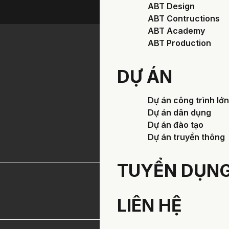
ABT Design
ABT Contructions
ABT Academy
ABT Production
ĐĂNG KÝ NHẬN
DỰ ÁN
Your dream property i
Dự án công trình lớn
a new home, a strateg
Dự án dân dụng
Dự án đào tạo
Dự án truyền thông
Họ và tên
TUYỂN DỤN
Email
LIÊN HỆ