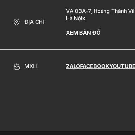
VA 03A-7, Hoàng Thành Vil
Hà Nội
x
ĐỊA CHỈ
XEM BẢN ĐỒ
MXH
ZALO
FACEBOOK
YOUTUB