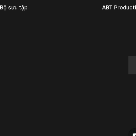
Bộ sưu tập
ABT Product